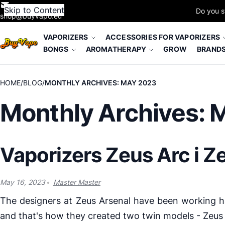
Skip to Content
Do you s
shop@buyvapo.eu
VAPORIZERS
ACCESSORIES FOR VAPORIZERS
BONGS
AROMATHERAPY
GROW
BRAND
HOME
BLOG
MONTHLY ARCHIVES: MAY 2023
Monthly Archives: 
Vaporizers Zeus Arc i Z
May 16, 2023
Master Master
The designers at Zeus Arsenal have been working ha
and that's how they created two twin models - Zeus