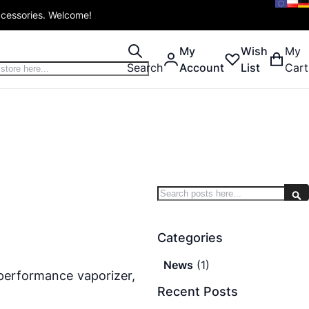
ccessories. Welcome!
My
Wish
My
Search
Account
List
Cart
Search
S
Categories
News
(1)
-performance vaporizer,
Recent Posts