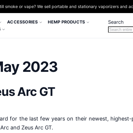
till smoke or vape? We sell portable and stationary vaporizers and a
Search
ACCESSORIES
HEMP PRODUCTS
S
May 2023
eus Arc GT
rd for the last few years on their newest, highest
 Arc and Zeus Arc GT.